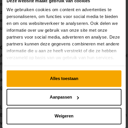
Deze website maakt gebruik van cookies
momenten heen trekken. Ook kun je eventueel steun
We gebruiken cookies om content en advertenties te
zoeken bij mede-afvallers, om elkaar te motiveren en
personaliseren, om functies voor social media te bieden
ervaringen uit te wisselen. Natuurlijk moet je het
en om ons websiteverkeer te analyseren. Ook delen we
uiteindelijk zelf doen.
informatie over uw gebruik van onze site met onze
partners voor social media, adverteren en analyse. Deze
partners kunnen deze gegevens combineren met andere
Gemotiveerd blijven
informatie die u aan ze heeft verstrekt of die ze hebben
Als afvallen super simpel was, dan hadden we allemaal wel
verzameld op basis van uw gebruik van hun services.
maatje 36. Je zult geheid lastige momenten of periodes
tegenkomen. Probeer dan gemotiveerd te blijven. Denk
Alles toestaan
aan waarvoor je het ook alweer doet en houd dat doel
goed voor ogen.
Aanpassen
Let wel: elk lichaam is anders en zal ook anders reageren.
Bij de één gaat het sneller dan bij de ander. Geniet daarom
Weigeren
van ieder onsje die je kwijtraakt, vier elk succes, al is het