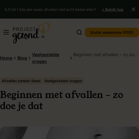
0,5 tot 1 kilo per week afvallen met echt lekker eten?
» Bekijk hoe
Gratis weekmenu (PDF)
Veelgestelde
Beginnen met afvallen – zo doe je dat
Home
Blog
vragen
Verder naar content
Afvallen zonder dieet
Veelgestelde vragen
Beginnen met afvallen – zo
doe je dat