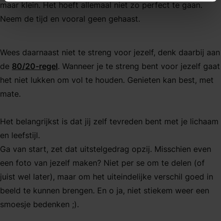
maar klein. Het hoeft allemaal niet zo perfect te gaan.
Neem de tijd en vooral geen gehaast.
Wees daarnaast niet te streng voor jezelf, denk daarbij aan
de
80/20-regel
. Wanneer je te streng bent voor jezelf gaat
het niet lukken om vol te houden. Genieten kan best, met
mate.
Het belangrijkst is dat jij zelf tevreden bent met je lichaam
en leefstijl.
Ga van start, zet dat uitstelgedrag opzij. Misschien even
een foto van jezelf maken? Niet per se om te delen (of
juist wel later), maar om het uiteindelijke verschil goed in
beeld te kunnen brengen. En o ja, niet stiekem weer een
smoesje bedenken ;).