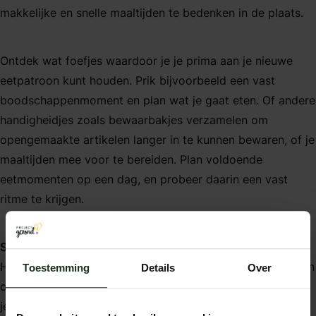
makkelijke en snelle maaltijden te bedenken in de plaats.
Ontdek wat foefjes waardoor je je prima aan je nieuwe
eetpatroon kunt houden. Prik bijvoorbeeld een vast
boodschappenmoment en plan wat je gaat eten. Of andere
handigheidjes zoals bewaarbakjes verzamelen om
opengemaakte artikelen langer in te kunnen bewaren, of je
maaltijden mee voor te bereiden. Plan voldoende
eetmomenten op een dag, en probeer daarin een vast
ritme te krijgen.
Steun
Het werkt motiverend wanneer je familieleden, vrienden en
Toestemming
Details
Over
collega’s op de hoogte zijn van jouw afvalplan. Ze kunnen
je bijvoorbeeld helpen, aanmoedigen of door moeilijke