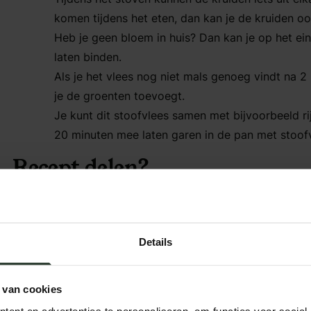
komen tijdens het eten, dan kan je de kruiden ook
Heb je geen bloem in huis? Dan kan je op het e
laten binden.
Als je het vlees nog niet mals genoeg vindt na 2
je de groenten toevoegt.
Je kunt dit stoofvlees samen met bijvoorbeeld rij
20 minuten mee laten garen in de pan met stoofv
Recept delen?
Link kopiëren
Details
Eet smak
 van cookies
ent en advertenties te personaliseren, om functies voor social