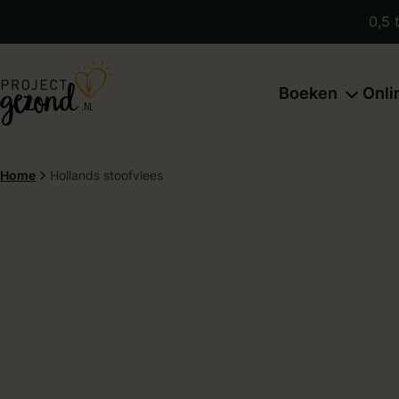
0,5 
Boeken
Onli
Home
Hollands stoofvlees
Verder naar content