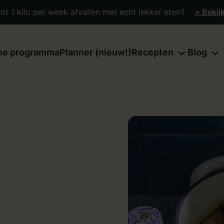
tot 1 kilo per week afvallen met echt lekker eten?
» Bekij
ne programma
Planner (nieuw!)
Recepten
Blog