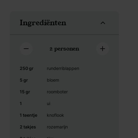
Ingrediënten
2
personen
250 gr
runderriblappen
5 gr
bloem
15 gr
roomboter
1
ui
1 teentje
knoflook
2 takjes
rozemarijn