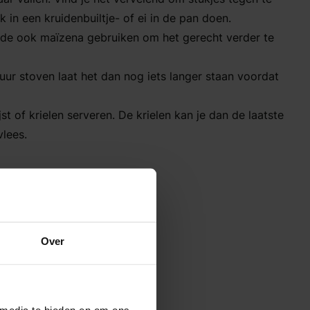
 in een kruidenbuiltje- of ei in de pan doen.
inde ook maïzena gebruiken om het gerecht verder te
 uur stoven laat het dan nog iets langer staan voordat
st of krielen serveren. De krielen kan je dan de laatste
lees.
Over
elijk
 media te bieden en om ons