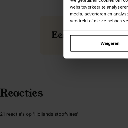
websiteverkeer te analyseren
media, adverteren en analys
verstrekt of die ze hebben v
Eenvoudig afvalle
Weigeren
Reacties
21 reactie's op 'Hollands stoofvlees'