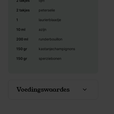
2 takjes
tijm
2 takjes
peterselie
1
laurierblaadje
10 ml
azijn
200 ml
runderbouillon
150 gr
kastanjechampignons
150 gr
sperziebonen
Voedingswaardes