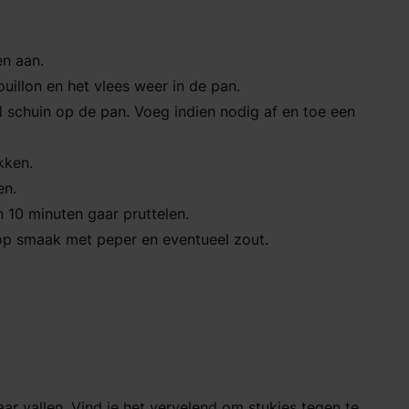
en aan.
illon en het vlees weer in de pan.
l schuin op de pan. Voeg indien nodig af en toe een
kken.
en.
n 10 minuten gaar pruttelen.
 op smaak met peper en eventueel zout.
aar vallen. Vind je het vervelend om stukjes tegen te