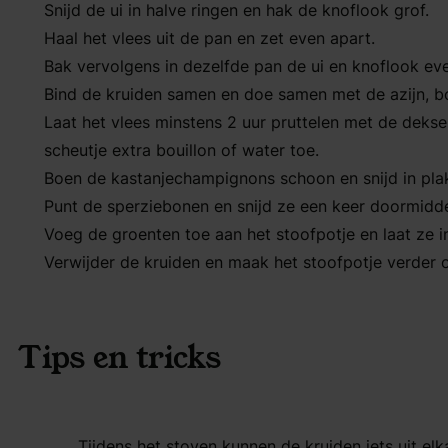
Snijd de ui in halve ringen en hak de knoflook grof.
Haal het vlees uit de pan en zet even apart.
Bak vervolgens in dezelfde pan de ui en knoflook ev
Bind de kruiden samen en doe samen met de azijn, bou
Laat het vlees minstens 2 uur pruttelen met de dekse
scheutje extra bouillon of water toe.
Boen de kastanjechampignons schoon en snijd in pla
Punt de sperziebonen en snijd ze een keer doormidd
Voeg de groenten toe aan het stoofpotje en laat ze i
Verwijder de kruiden en maak het stoofpotje verder
Tips en tricks
Tijdens het stoven kunnen de kruiden iets uit elk